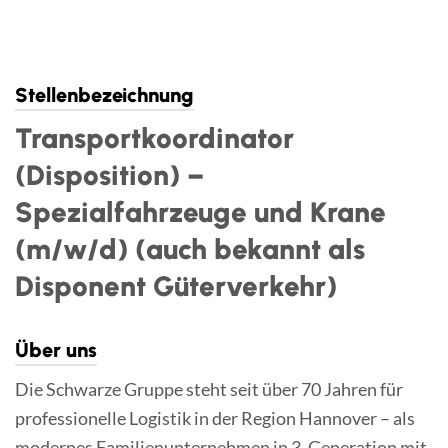
Skip
to
content
Stellenbezeichnung
Transportkoordinator
(Disposition) –
Spezialfahrzeuge und Krane
(m/w/d) (auch bekannt als
Disponent Güterverkehr)
Über uns
Die Schwarze Gruppe steht seit über 70 Jahren für
professionelle Logistik in der Region Hannover – als
modernes Familienunternehmen in 3. Generation mit